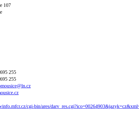
e 107
e
 695 255
 695 255
domousice@ln.cz
usice.cz
winfo.mfcr.cz/cgi-bin/ares/darv_res.cgi?ico=00264903&jazyk=cz&xml