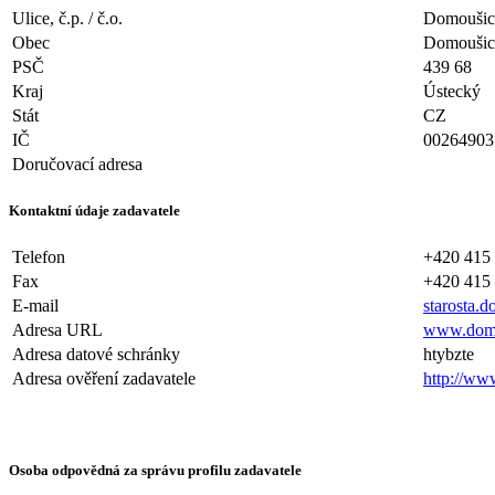
Ulice, č.p. / č.o.
Domoušic
Obec
Domoušic
PSČ
439 68
Kraj
Ústecký
Stát
CZ
IČ
00264903
Doručovací adresa
Kontaktní údaje zadavatele
Telefon
+420 415
Fax
+420 415
E-mail
starosta.
Adresa URL
www.domo
Adresa datové schránky
htybzte
Adresa ověření zadavatele
http://ww
Osoba odpovědná za správu profilu zadavatele